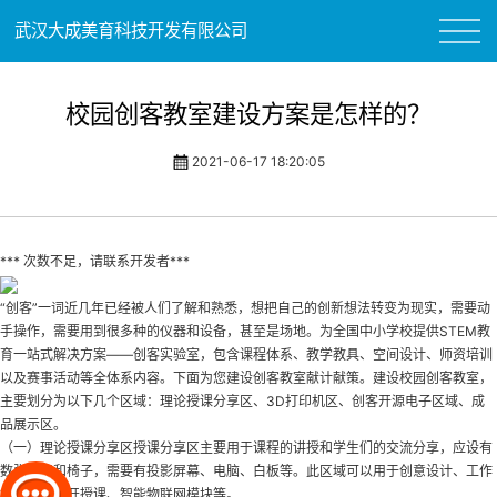
武汉大成美育科技开发有限公司
校园创客教室建设方案是怎样的？
2021-06-17 18:20:05
*** 次数不足，请联系开发者***
“创客”一词近几年已经被人们了解和熟悉，想把自己的创新想法转变为现实，需要动
手操作，需要用到很多种的仪器和设备，甚至是场地。为全国中小学校提供STEM教
育一站式解决方案——创客实验室，包含课程体系、教学教具、空间设计、师资培训
以及赛事活动等全体系内容。下面为您建设创客教室献计献策。建设校园创客教室，
主要划分为以下几个区域：理论授课分享区、3D打印机区、创客开源电子区域、成
品展示区。
（一）理论授课分享区授课分享区主要用于课程的讲授和学生们的交流分享，应设有
数张长桌和椅子，需要有投影屏幕、电脑、白板等。此区域可以用于创意设计、工作
坊开设、公开授课、智能物联网模块等。