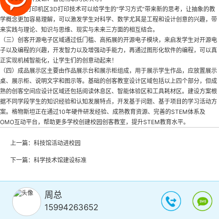
（二）3D打印机区3D打印技术可以给学生的“学习方式”带来新的思考，让抽象的教
学概念更加容易理解，可以激发学生对科学、数学尤其是工程和设计创意的兴趣，带
来实践与理论、知识与思维、现实与未来三方面的相互结合。
（三）创客开源电子区域通过低门槛、高拓展的开源电子模块，来启发学生对开源电
子以及编程的兴趣，开发智力以及增强动手能力，再通过图形化软件的编程，可以真
正实现机械智能化，让学生们的创意动起来！
（四）成品展示区主要由作品展示台和展示柜组成，用于展示学生作品，应放置展示
桌、展示柜、说明文字和图示等。基础的创客教室设计区域包括以上四个部分，但成
熟的创客空间应设计区域还包括阅读休息区、智能体验区和工具耗材区。建设方案根
据不同学段学生的知识经验和认知发展特点，开发基于问题、基于项目的学习活动方
案。格物斯坦正在通过10年硬件研发经验、成熟教育资源、完善的STEM体系及
OMO互动平台，帮助更多学校创建校园创客教室，提升STEM教育水平。
上一篇：
科技馆活动进校园
下一篇：
科学技术馆建设标准
周总
15994263652