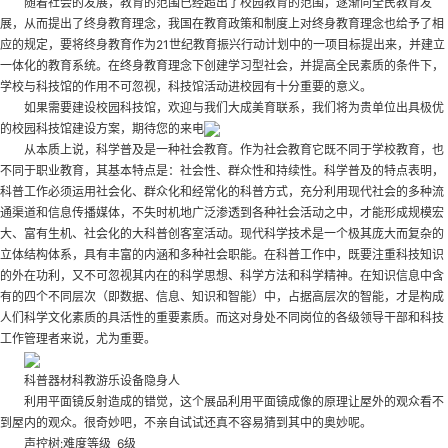
随着社会的发展，教育的范围已经超出了校园教育的范围，逐渐向全民教育发
展，从而提出了终身教育理念，我国在教育政策和制度上对终身教育理念也给予了相
应的规定，要将终身教育作为21世纪教育振兴行动计划中的一项目标提出来，并建立
一体化的教育系统。在终身教育理念下创建学习型社会，并提高全民素质的条件下，
学校与科技馆的作用不可忽视，科技馆活动进校园有十分重要的意义。
如果需要建设校园科技馆，欢迎与我们大成美育联系，我们将为贵单位出具极优
的校园科技馆建设方案，期待您的来电
从本质上说，科学普及是一种社会教育。作为社会教育它既不同于学校教育，也
不同于职业教育，其基本特点是：社会性、群众性和持续性。科学普及的特点表明，
科普工作必须运用社会化、群众化和经常化的科普方式，充分利用现代社会的多种流
通渠道和信息传播媒体，不失时机地广泛渗透到各种社会活动之中，才能形成规模宏
大、富有生机、社会化的大科普
创客室活动
。现代科学技术是一个极其庞大而复杂的
立体结构体系，具有丰富的内涵和多种社会职能。在科普工作中，既要注重科技知识
的外在功利，又不可忽视其内在的科学思想、科学方法和科学精神。在知识信息中含
有的四个不同层次（即数据、信息、知识和智能）中，占据高层次的智能，才是构成
人们科学文化素质的具活性的重要素质。而这对身处不同岗位的各级领导干部和科技
工作管理者来说，尤为重要。
科普器材科教游乐设备隐身人
利用平面镜反射造成的错觉，这个展品利用平面镜成像的原理让屋外的观众看不
到屋内的观众。很奇妙吧，不亲自试试还真不容易猜到其中的奥妙呢。
声控树:难度等级 6级