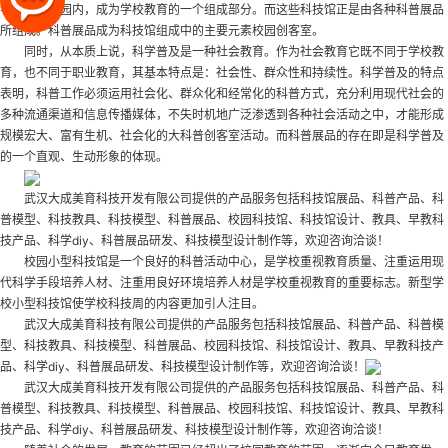
学、中学校园内，成为学校教育的一个组成部分。而这些科技馆正是由各种科普展品
所组成。科普展品成为科技馆组成中的主要元素
校园创客室
。
同时，从本质上说，科学普及是一种社会教育。作为社会教育它既不同于学校教
育，也不同于职业教育，其基本特点是：社会性、群众性和持续性。科学普及的特点
表明，科普工作必须运用社会化、群众化和经常化的科普方式，充分利用现代社会的
多种流通渠道和信息传播媒体，不失时机地广泛渗透到各种社会活动之中，才能形成
规模宏大、富有生机、社会化的大科普
创客室活动
。而科普展品的存在即是科学普及
的一个直观、生动形象的体现。
武汉大成美育科技开发有限公司提供的产品服务包括科技馆展品、科普产品、科
普模型、科技教具、科技模型、科普展品、校园科技馆、科技馆设计、教具、早教科
技产品、科学diy、科普展品研发、科技模型设计制作等，欢迎咨询洽谈！
校园小型科技馆是一个良好的科普活动中心，是学校重视教育质量、注重运用现
代科学手段培养人材、注重用良好环境培养人材是学校重视教育的重要标志。新型学
校小型科技馆使学校科技周的内容更加引人注目。
武汉大成美育科技有限公司提供的产品服务包括科技馆展品、科普产品、科普模
型、科技教具、科技模型、科普展品、校园科技馆、科技馆设计、教具、早教科技产
品、科学diy、科普展品研发、科技模型设计制作等，欢迎咨询洽谈！
武汉大成美育科技开发有限公司提供的产品服务包括科技馆展品、科普产品、科
普模型、科技教具、科技模型、科普展品、校园科技馆、科技馆设计、教具、早教科
技产品、科学diy、科普展品研发、科技模型设计制作等，欢迎咨询洽谈！